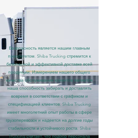
Безопасность является нашим главным
приоритетом. Shiba Trucking стремится к
безопасной и эффективной доставке всей
продукции. Измерением нашего общего
качества обслуживания клиентов является
наша способность забирать и доставлять
вовремя в соответствии с графиком и
спецификацией клиентов. Shiba Trucking
имеет многолетний опыт работы в сфере
грузоперевозок и надеется на долгие годы
стабильности и устойчивого роста. Shiba
Trucking считает, что подбор персонала