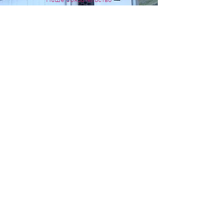
Shiba Trucking стремится оправдать
ожидания всех наших клиентов, обращаясь с
ними честно и добросовестно. Когда мы
назначаем дату и время для получения или
доставки, мы заполняем его
соответствующим образом.
Shiba Trucking предоставляет опытных
профессиональных водителей, обладающих
обширными знаниями в отрасли. Мы
гордимся нашими водителями, которые
правильно перевозят продукт, соблюдая все
правила безопасности с утвержденным
маршрутом.
УДОВЛЕТВОРЕНИЕ ГАРАНТИРОВАНО